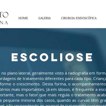
HOME
GALERIA
CIRURGIA ENDOSCÓPICA
ESCOLIOSE
no plano lateral, geralmente visto à radiografia em form
ordagens de tratamento diferentes para cada tipo. Crianç
nforme o crescimento. Desta forma, o acompanhamento
itérios mais importantes. Já em idosos, é frequente a es
ortante, mas o fator que mais regula o tratamento acab
uma pequena minoria dos casos, quando as curvas têm gr
el, não respondendo ao arsenal de tratamento conservad